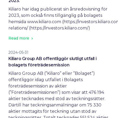
2023.
Kiliaro har idag publicerat sin årsredovisning för
2023, som också finns tillgänglig på bolagets
hemsida www.kiliaro.com (https://investors.kiliaro.co
relations/ (https://investors.kiliaro.com/)
Read more
2024-05-31
Kiliaro Group AB offentliggör slutligt utfall i
bolagets företrädesemission
Kiliaro Group AB (”Kiliaro” eller ”Bolaget”)
offentliggör idag utfallet i Bolagets
företrädesemission av aktier
(”Företrädesemissionen”) som visar att 476 194
aktier tecknades med stöd av teckningsrätter.
Därtill har teckningsanmälningar om 75 330
aktier mottagits för teckning utan stöd av
teckningsrätter. Totalt tecknades 551 524 aktier