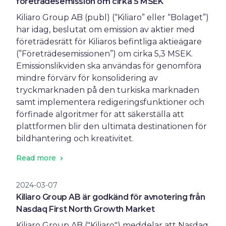
företrädesemission om cirka 5 MSEK
Kiliaro Group AB (publ) (“Kiliaro” eller “Bolaget”)
har idag, beslutat om emission av aktier med
företrädesrätt för Kiliaros befintliga aktieägare
(”Företrädesemissionen”) om cirka 5,3 MSEK.
Emissionslikviden ska användas för genomföra
mindre förvärv för konsolidering av
tryckmarknaden på den turkiska marknaden
samt implementera redigeringsfunktioner och
förfinade algoritmer för att säkerställa att
plattformen blir den ultimata destinationen för
bildhantering och kreativitet.
Read more
2024-03-07
Kiliaro Group AB är godkänd för avnotering från
Nasdaq First North Growth Market
Kiliaro Group AB ("Kiliaro") meddelar att Nasdaq